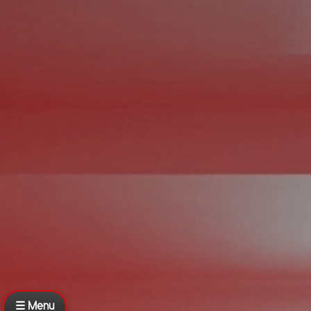
☰ Menu