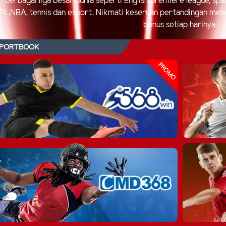
berbagai liga besar dunia seperti English premiere league, span
FL,NBA, tennis dan esport. Nikmati keseruan pertandingan mela
bonus setiap harinya.
PORTBOOK
PROMO