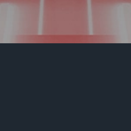
WAL BANK
VOUCHER88
LINK ALTER
Lisensi
Slot Casino Terlengkap
i dunia taruhan online. Misi utama kami adalah memastikan anggota kami mendapatk
lah keamanan, kemudahan, keragaman, dan kenyamanan. Untuk menyediakan berbagai j
emain, IndoSuper bekerja sama dengan penyedia permainan terkemuka dan resmi.
ots, Idnlive, Tangkas hingga Tembak Ikan hanya di satu tempat. Mengapa harus memi